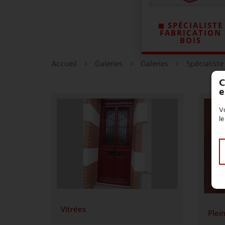
SPÉCIALISTE
FABRICATION
BOIS
Accueil
Galeries
Galeries
Spécialiste
C
e
Vo
le
Vitrées
Plei