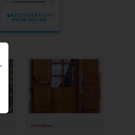
RESTAURATION
PATRIMOINE
ur
Fermières