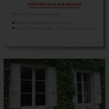
FENÊTRES BOIS SUR MESURE
Nos gammes de fenêtres isolantes :
Gamme Contemporaine dite « à frappe »
Gamme Traditionnelle dite « à Mouton et Gueule de Loup
» :